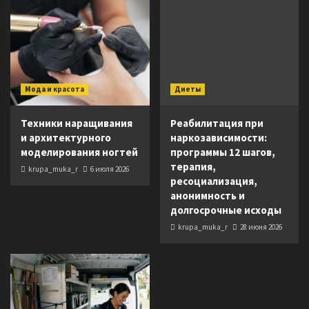
Мода и красота
Диеты
Техники наращивания
Реабилитация при
и архитектурного
наркозависимости:
моделирования ногтей
программы 12 шагов,
терапия,
krupa_muka_r
6 июля 2026
ресоциализация,
анонимность и
долгосрочные исходы
krupa_muka_r
28 июня 2026