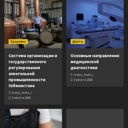
Здоровье
Диеты
Система организации и
Основные направления
государственного
медицинской
регулирования
диагностики
алкогольной
krupa_muka_r
промышленности
4 августа 2026
Узбекистана
krupa_muka_r
5 августа 2026