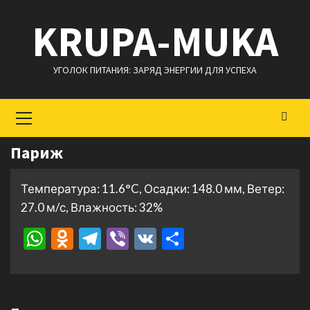
Перейти
KRUPA-MUKA
к
содержимому
УГОЛОК ПИТАНИЯ: ЗАРЯД ЭНЕРГИИ ДЛЯ УСПЕХА
Основное
меню
Париж
Температура: 11.6°C, Осадки: 148.0 мм, Ветер:
27.0 м/с, Влажность: 32%
WhatsApp
Odnoklassniki
Telegram
Viber
VK
Отправить