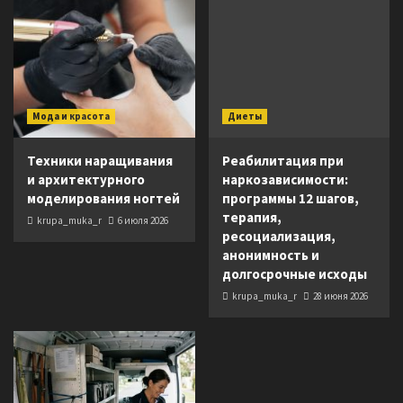
Мода и красота
Диеты
Техники наращивания
Реабилитация при
и архитектурного
наркозависимости:
моделирования ногтей
программы 12 шагов,
терапия,
krupa_muka_r
6 июля 2026
ресоциализация,
анонимность и
долгосрочные исходы
krupa_muka_r
28 июня 2026