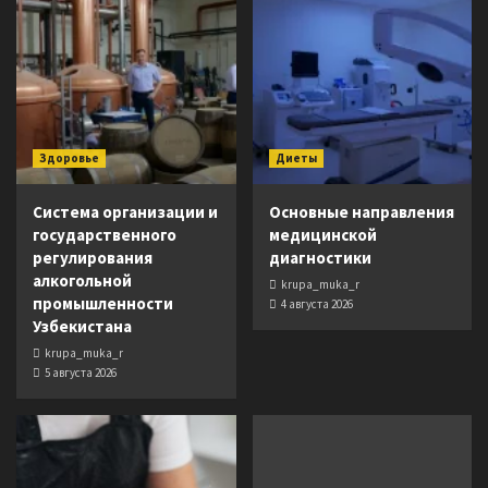
Здоровье
Диеты
Система организации и
Основные направления
государственного
медицинской
регулирования
диагностики
алкогольной
krupa_muka_r
промышленности
4 августа 2026
Узбекистана
krupa_muka_r
5 августа 2026