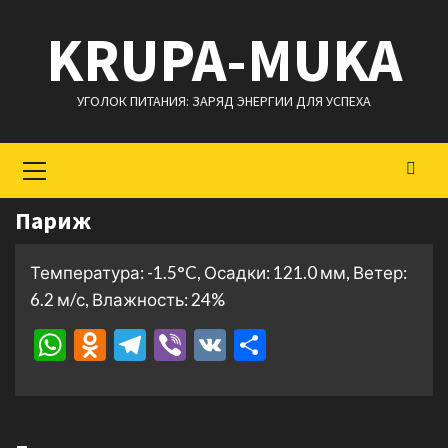
Перейти
KRUPA-MUKA
к
содержимому
УГОЛОК ПИТАНИЯ: ЗАРЯД ЭНЕРГИИ ДЛЯ УСПЕХА
Основное
меню
Париж
Температура: -1.5°C, Осадки: 121.0 мм, Ветер:
6.2 м/с, Влажность: 24%
WhatsApp
Odnoklassniki
Telegram
Viber
VK
Отправить