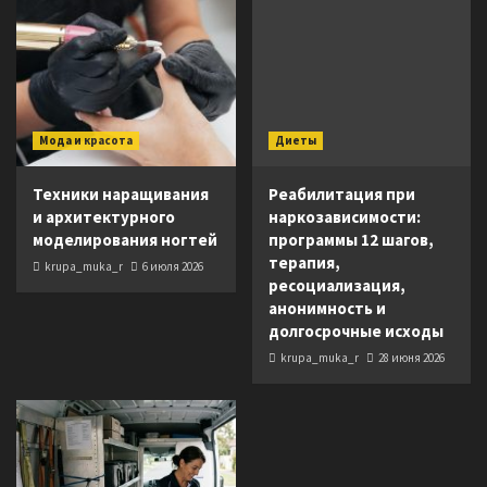
Мода и красота
Диеты
Техники наращивания
Реабилитация при
и архитектурного
наркозависимости:
моделирования ногтей
программы 12 шагов,
терапия,
krupa_muka_r
6 июля 2026
ресоциализация,
анонимность и
долгосрочные исходы
krupa_muka_r
28 июня 2026