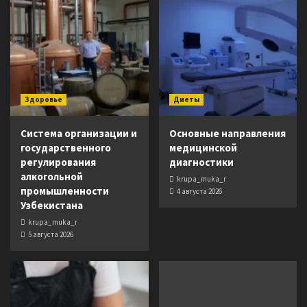
Здоровье
Диеты
Система организации и
Основные направления
государственного
медицинской
регулирования
диагностики
алкогольной
krupa_muka_r
промышленности
4 августа 2026
Узбекистана
krupa_muka_r
5 августа 2026