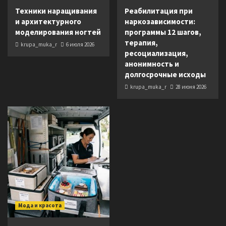
Техники наращивания
Реабилитация при
и архитектурного
наркозависимости:
моделирования ногтей
программы 12 шагов,
терапия,
krupa_muka_r
6 июля 2026
ресоциализация,
анонимность и
долгосрочные исходы
krupa_muka_r
28 июня 2026
Мода и красота