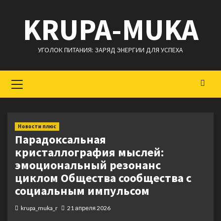
Перейти
KRUPA-MUKA
к
содержимому
УГОЛОК ПИТАНИЯ: ЗАРЯД ЭНЕРГИИ ДЛЯ УСПЕХА
Основное
меню
Новости плюс
Парадоксальная
кристаллография мыслей:
эмоциональный резонанс
циклом Общества сообщества с
социальным импульсом
krupa_muka_r
21 апреля 2026