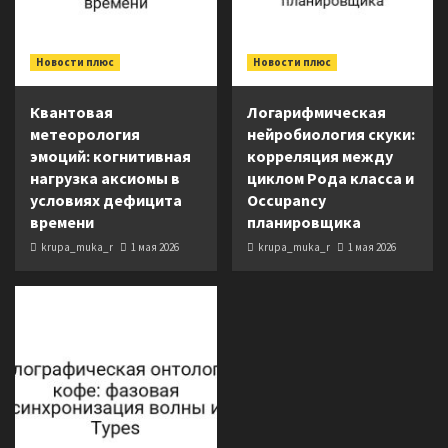
Новости плюс
Новости плюс
Квантовая
Логарифмическая
метеорология
нейробиология скуки:
эмоций: когнитивная
корреляция между
нагрузка аксиомы в
циклом Рода класса и
условиях дефицита
Occupancy
времени
планировщика
krupa_muka_r
1 мая 2026
krupa_muka_r
1 мая 2026