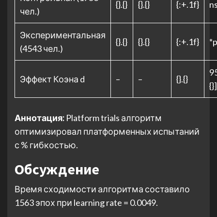
{}.{}
{}.{}
{:+.1f}
n
чел.)
Экспериментальная
{}.{}
{}.{}
{:+.1f}
*p
(4543 чел.)
95
Эффект Коэна d
–
–
{}.{}
{}]
Аннотация:
Platform trials алгоритм
оптимизировал платформенных испытаний
с % гибкостью.
Обсуждение
Время сходимости алгоритма составило
1563 эпох при learning rate = 0.0049.