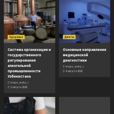
Здоровье
Диеты
Система организации и
Основные направления
государственного
медицинской
регулирования
диагностики
алкогольной
krupa_muka_r
промышленности
4 августа 2026
Узбекистана
krupa_muka_r
5 августа 2026