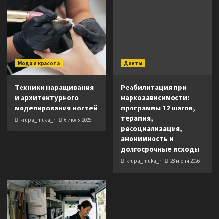
Мода и красота
Диеты
Техники наращивания
Реабилитация при
и архитектурного
наркозависимости:
моделирования ногтей
программы 12 шагов,
терапия,
krupa_muka_r
6 июля 2026
ресоциализация,
анонимность и
долгосрочные исходы
krupa_muka_r
28 июня 2026