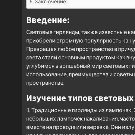
Заключение:
Введение:
Световые гирлянды, также известные как
приобрели огромную популярность как 
Превращая любое пространство в причу
света стали основным продуктом как вну
углубимся в волшебный мир световых ги
использование, преимущества и советы 
пространстве.
Изучение типов световых
1. Традиционные гирлянды из лампочек.
небольших лампочек накаливания, часто
вместе на проводе или веревке. Они из