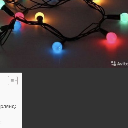
ирлянд:
: