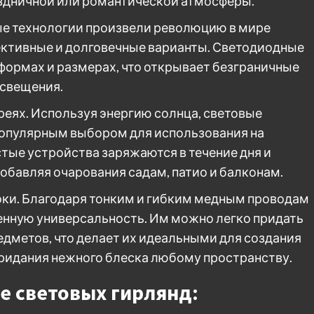
здничной или романтической атмосферы.
ые технологии произвели революцию в мире
ективные и долговечные варианты. Светодиодные
формах и размерах, что открывает безграничные
освещения.
реях. Используя энергию солнца, световые
популярным выбором для использования на
тые устройства заряжаются в течение дня и
обавляя очарования садам, патио и балконам.
оки. Благодаря тонким и гибким медным проводам
енную универсальность. Им можно легко придать
едметов, что делает их идеальными для создания
ридания нежного блеска любому пространству.
е световых гирлянд: