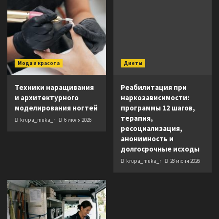
Мода и красота
Диеты
Техники наращивания
Реабилитация при
и архитектурного
наркозависимости:
моделирования ногтей
программы 12 шагов,
терапия,
krupa_muka_r
6 июля 2026
ресоциализация,
анонимность и
долгосрочные исходы
krupa_muka_r
28 июня 2026