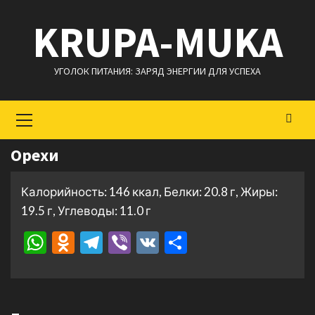
Перейти
KRUPA-MUKA
к
содержимому
УГОЛОК ПИТАНИЯ: ЗАРЯД ЭНЕРГИИ ДЛЯ УСПЕХА
Основное
меню
Орехи
Калорийность: 146 ккал, Белки: 20.8 г, Жиры:
19.5 г, Углеводы: 11.0 г
WhatsApp
Odnoklassniki
Telegram
Viber
VK
Отправить