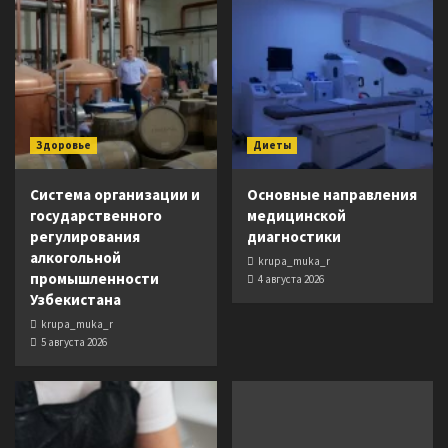
Здоровье
Диеты
Система организации и
Основные направления
государственного
медицинской
регулирования
диагностики
алкогольной
krupa_muka_r
промышленности
4 августа 2026
Узбекистана
krupa_muka_r
5 августа 2026