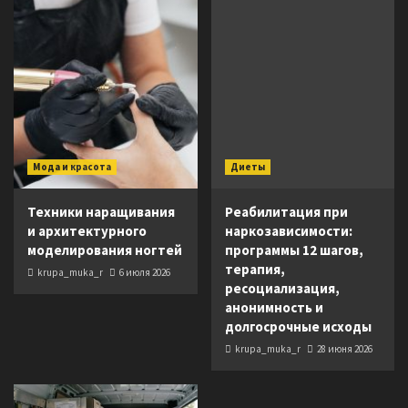
Мода и красота
Диеты
Техники наращивания
Реабилитация при
и архитектурного
наркозависимости:
моделирования ногтей
программы 12 шагов,
терапия,
krupa_muka_r
6 июля 2026
ресоциализация,
анонимность и
долгосрочные исходы
krupa_muka_r
28 июня 2026