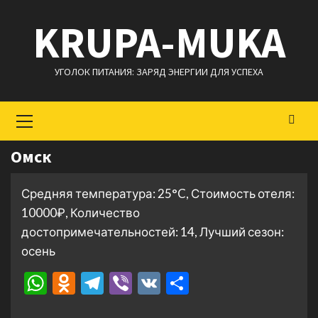
Перейти
KRUPA-MUKA
к
содержимому
УГОЛОК ПИТАНИЯ: ЗАРЯД ЭНЕРГИИ ДЛЯ УСПЕХА
Основное
меню
Омск
Средняя температура: 25°C, Стоимость отеля:
10000₽, Количество
достопримечательностей: 14, Лучший сезон:
осень
WhatsApp
Odnoklassniki
Telegram
Viber
VK
Отправить