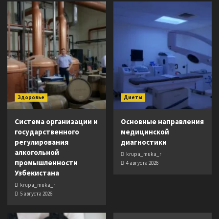
Здоровье
Диеты
Система организации и
Основные направления
государственного
медицинской
регулирования
диагностики
алкогольной
krupa_muka_r
промышленности
4 августа 2026
Узбекистана
krupa_muka_r
5 августа 2026