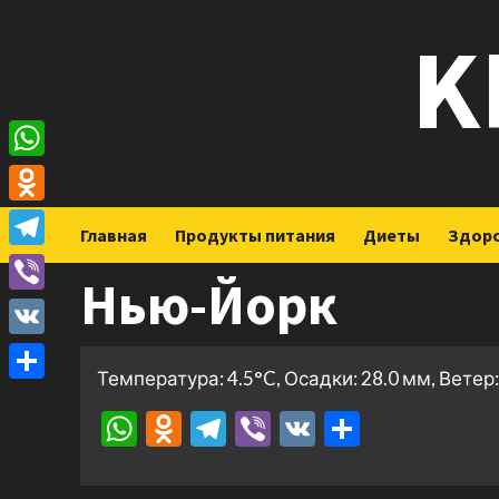
Перейти
K
к
содержимому
WhatsApp
Odnoklassniki
Главная
Продукты питания
Диеты
Здор
Telegram
Нью-Йорк
Viber
VK
Температура: 4.5°C, Осадки: 28.0 мм, Ветер:
Отправить
WhatsApp
Odnoklassniki
Telegram
Viber
VK
Отправ