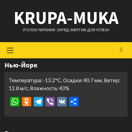
Перейти
KRUPA-MUKA
к
содержимому
УГОЛОК ПИТАНИЯ: ЗАРЯД ЭНЕРГИИ ДЛЯ УСПЕХА
Основное
меню
Нью-Йорк
Температура: -13.2°C, Осадки: 40.7 мм, Ветер:
12.8 м/с, Влажность: 43%
WhatsApp
Odnoklassniki
Telegram
Viber
VK
Отправить