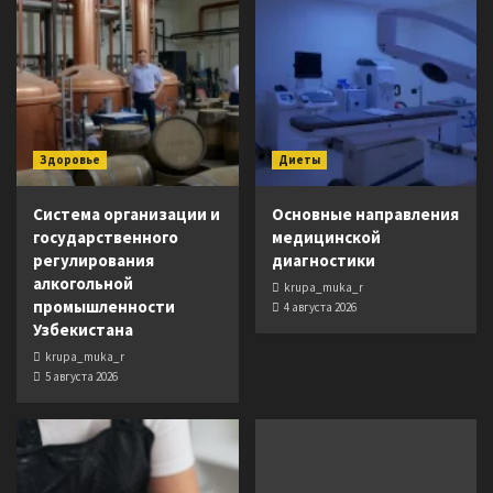
Здоровье
Диеты
Система организации и
Основные направления
государственного
медицинской
регулирования
диагностики
алкогольной
krupa_muka_r
промышленности
4 августа 2026
Узбекистана
krupa_muka_r
5 августа 2026