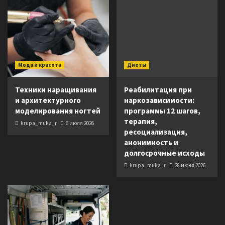
Мода и красота
Диеты
Техники наращивания
Реабилитация при
и архитектурного
наркозависимости:
моделирования ногтей
программы 12 шагов,
терапия,
krupa_muka_r
6 июля 2026
ресоциализация,
анонимность и
долгосрочные исходы
krupa_muka_r
28 июня 2026