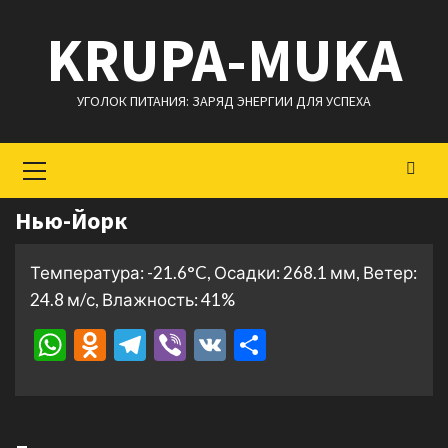
Перейти
KRUPA-MUKA
к
содержимому
УГОЛОК ПИТАНИЯ: ЗАРЯД ЭНЕРГИИ ДЛЯ УСПЕХА
Основное
меню
Нью-Йорк
Температура: -21.6°C, Осадки: 268.1 мм, Ветер:
24.8 м/с, Влажность: 41%
WhatsApp
Odnoklassniki
Telegram
Viber
VK
Отправить