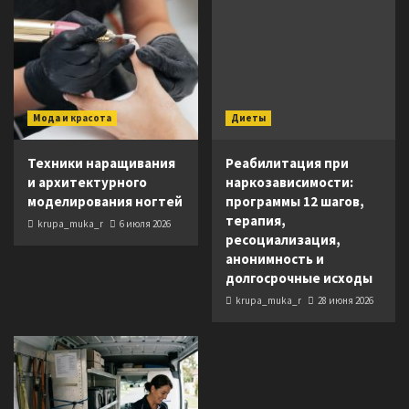
Мода и красота
Диеты
Техники наращивания
Реабилитация при
и архитектурного
наркозависимости:
моделирования ногтей
программы 12 шагов,
терапия,
krupa_muka_r
6 июля 2026
ресоциализация,
анонимность и
долгосрочные исходы
krupa_muka_r
28 июня 2026