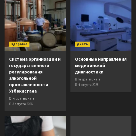
Здоровье
Диеты
Система организации и
Основные направления
государственного
медицинской
регулирования
диагностики
алкогольной
krupa_muka_r
промышленности
4 августа 2026
Узбекистана
krupa_muka_r
5 августа 2026