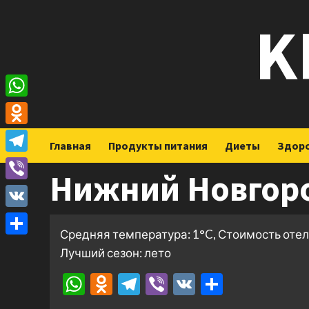
Перейти
K
к
содержимому
WhatsApp
Odnoklassniki
Главная
Продукты питания
Диеты
Здор
Telegram
Нижний Новгор
Viber
VK
Средняя температура: 1°C, Стоимость отел
Отправить
Лучший сезон: лето
WhatsApp
Odnoklassniki
Telegram
Viber
VK
Отправ