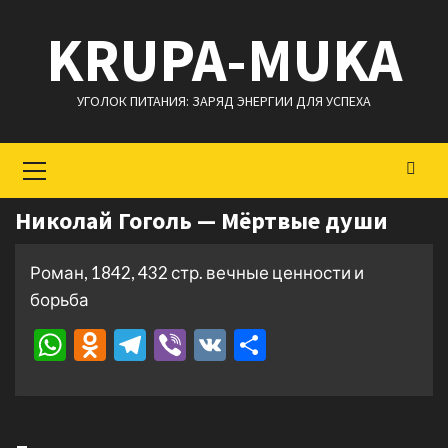
Перейти
KRUPA-MUKA
к
содержимому
УГОЛОК ПИТАНИЯ: ЗАРЯД ЭНЕРГИИ ДЛЯ УСПЕХА
Основное
меню
Николай Гоголь — Мёртвые души
Роман, 1842, 432 стр. вечные ценности и
борьба
WhatsApp
Odnoklassniki
Telegram
Viber
VK
Отправить