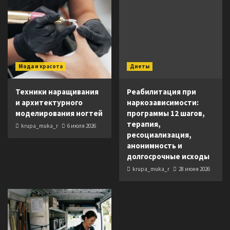
Мода и красота
Диеты
Техники наращивания
Реабилитация при
и архитектурного
наркозависимости:
моделирования ногтей
программы 12 шагов,
терапия,
krupa_muka_r
6 июля 2026
ресоциализация,
анонимность и
долгосрочные исходы
krupa_muka_r
28 июня 2026