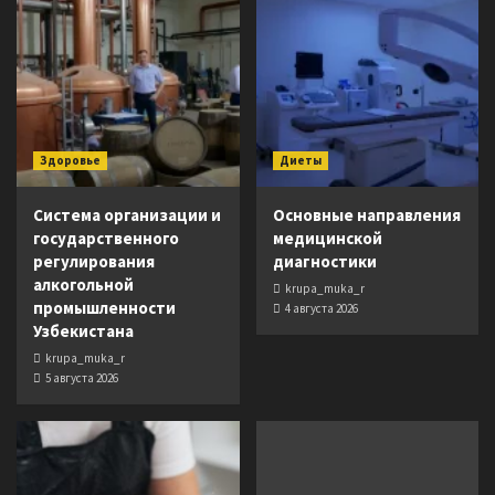
Здоровье
Диеты
Система организации и
Основные направления
государственного
медицинской
регулирования
диагностики
алкогольной
krupa_muka_r
промышленности
4 августа 2026
Узбекистана
krupa_muka_r
5 августа 2026