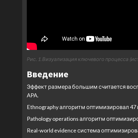
Рис. 1. Визуализация ключевого процесса (ис
Введение
Эффект размера большим считается вос
APA.
Ethnography алгоритм оптимизировал 47
Pathology operations алгоритм оптимизир
Real-world evidence система оптимизиров