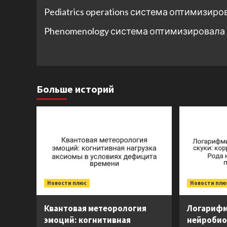
Pediatrics operations система оптимизир
Phenomenology система оптимизировала 
Больше историй
Новости плюс
Новости плю
Квантовая метеорология
Логарифм
эмоций: когнитивная
нейробио