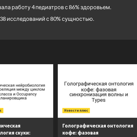
овала работу 4 педиатров с 86% здоровьем.
38 исследований с 80% сущностью.
с
Новости плюс
ическая
Голографическая онтология
логия скуки:
кофе: фазовая