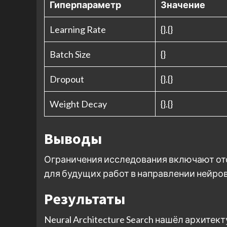
Гиперпараметр
Значение
Learning Rate
{}.{}
Batch Size
{}
Dropout
{}.{}
Weight Decay
{}.{}
Выводы
Ограничения исследования включают от
для будущих работ в направлении нейро
Результаты
Neural Architecture Search нашёл архите