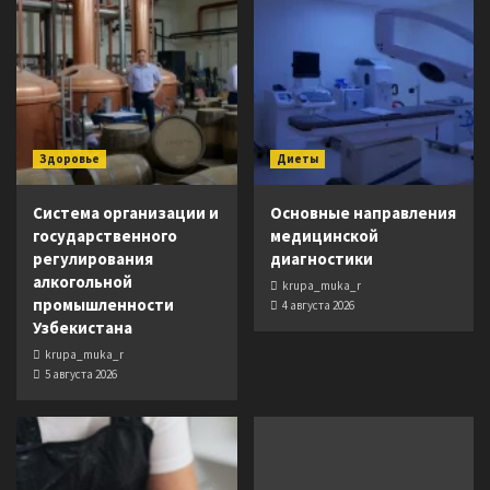
Здоровье
Диеты
Система организации и
Основные направления
государственного
медицинской
регулирования
диагностики
алкогольной
krupa_muka_r
промышленности
4 августа 2026
Узбекистана
krupa_muka_r
5 августа 2026