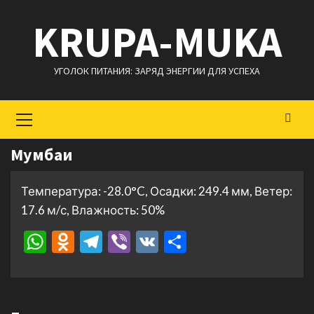
Перейти
KRUPA-MUKA
к
содержимому
УГОЛОК ПИТАНИЯ: ЗАРЯД ЭНЕРГИИ ДЛЯ УСПЕХА
Основное
меню
Мумбаи
Температура: -28.0°C, Осадки: 249.4 мм, Ветер:
17.6 м/с, Влажность: 50%
WhatsApp
Odnoklassniki
Telegram
Viber
VK
Отправить