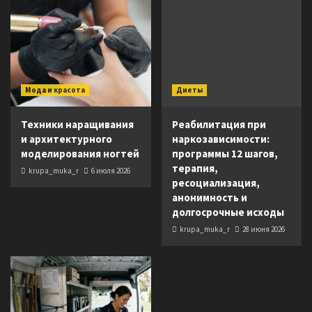
Мода и красота
Диеты
Техники наращивания
Реабилитация при
и архитектурного
наркозависимости:
моделирования ногтей
программы 12 шагов,
терапия,
krupa_muka_r
6 июля 2026
ресоциализация,
анонимность и
долгосрочные исходы
krupa_muka_r
28 июня 2026