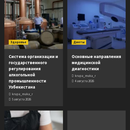
Здоровье
Диеты
Система организации и
Основные направления
государственного
медицинской
регулирования
диагностики
алкогольной
krupa_muka_r
промышленности
4 августа 2026
Узбекистана
krupa_muka_r
5 августа 2026