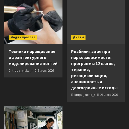
Мода и красота
Диеты
Техники наращивания
Реабилитация при
и архитектурного
наркозависимости:
моделирования ногтей
программы 12 шагов,
терапия,
krupa_muka_r
6 июля 2026
ресоциализация,
анонимность и
долгосрочные исходы
krupa_muka_r
28 июня 2026