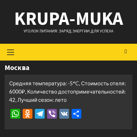
Перейти
KRUPA-MUKA
к
содержимому
УГОЛОК ПИТАНИЯ: ЗАРЯД ЭНЕРГИИ ДЛЯ УСПЕХА
Основное
меню
Москва
Средняя температура: -5°C, Стоимость отеля:
6000₽, Количество достопримечательностей:
42, Лучший сезон: лето
WhatsApp
Odnoklassniki
Telegram
Viber
VK
Отправить