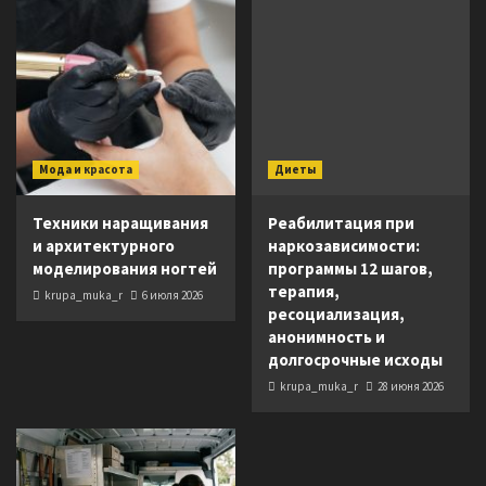
Мода и красота
Диеты
Техники наращивания
Реабилитация при
и архитектурного
наркозависимости:
моделирования ногтей
программы 12 шагов,
терапия,
krupa_muka_r
6 июля 2026
ресоциализация,
анонимность и
долгосрочные исходы
krupa_muka_r
28 июня 2026