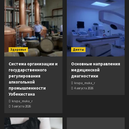
Здоровье
Диеты
Система организации и
Основные направления
государственного
медицинской
регулирования
диагностики
алкогольной
krupa_muka_r
промышленности
4 августа 2026
Узбекистана
krupa_muka_r
5 августа 2026