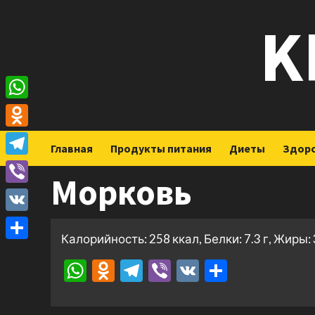
Перейти
K
к
содержимому
WhatsApp
Odnoklassniki
Главная
Продукты питания
Диеты
Здор
Telegram
Морковь
Viber
VK
Калорийность: 258 ккал, Белки: 7.3 г, Жиры: 3
Отправить
WhatsApp
Odnoklassniki
Telegram
Viber
VK
Отправ