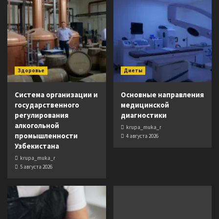
Здоровье
Диеты
Система организации и
Основные направления
государственного
медицинской
регулирования
диагностики
алкогольной
krupa_muka_r
промышленности
4 августа 2026
Узбекистана
krupa_muka_r
5 августа 2026