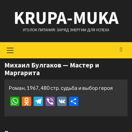
Перейти
KRUPA-MUKA
к
содержимому
УГОЛОК ПИТАНИЯ: ЗАРЯД ЭНЕРГИИ ДЛЯ УСПЕХА
Основное
меню
Михаил Булгаков — Мастер и
Маргарита
Роман, 1967, 480 стр. судьба и выбор героя
WhatsApp
Odnoklassniki
Telegram
Viber
VK
Отправить