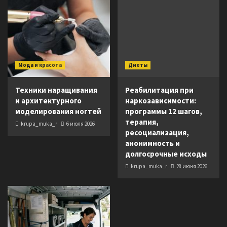
Мода и красота
Диеты
Техники наращивания
Реабилитация при
и архитектурного
наркозависимости:
моделирования ногтей
программы 12 шагов,
терапия,
krupa_muka_r
6 июля 2026
ресоциализация,
анонимность и
долгосрочные исходы
krupa_muka_r
28 июня 2026