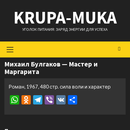
Перейти
KRUPA-MUKA
к
содержимому
УГОЛОК ПИТАНИЯ: ЗАРЯД ЭНЕРГИИ ДЛЯ УСПЕХА
Основное
меню
Михаил Булгаков — Мастер и
Маргарита
Роман, 1967, 480 стр. сила воли и характер
WhatsApp
Odnoklassniki
Telegram
Viber
VK
Отправить