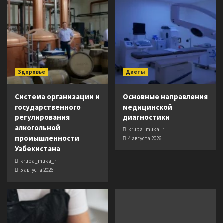
Здоровье
Диеты
Система организации и
Основные направления
государственного
медицинской
регулирования
диагностики
алкогольной
krupa_muka_r
промышленности
4 августа 2026
Узбекистана
krupa_muka_r
5 августа 2026