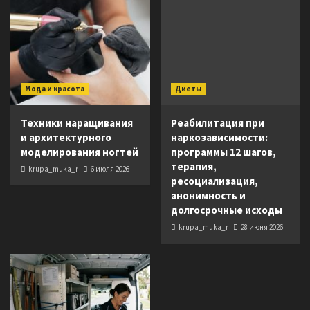
Мода и красота
Диеты
Техники наращивания
Реабилитация при
и архитектурного
наркозависимости:
моделирования ногтей
программы 12 шагов,
терапия,
krupa_muka_r
6 июля 2026
ресоциализация,
анонимность и
долгосрочные исходы
krupa_muka_r
28 июня 2026