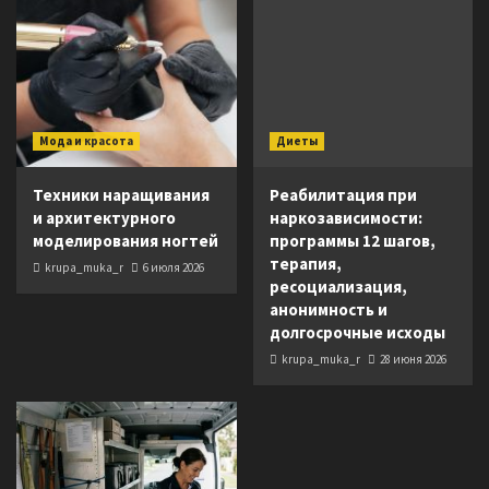
Мода и красота
Диеты
Техники наращивания
Реабилитация при
и архитектурного
наркозависимости:
моделирования ногтей
программы 12 шагов,
терапия,
krupa_muka_r
6 июля 2026
ресоциализация,
анонимность и
долгосрочные исходы
krupa_muka_r
28 июня 2026