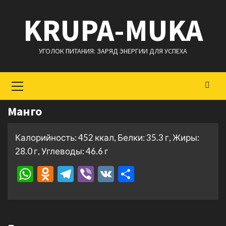
Перейти
KRUPA-MUKA
к
содержимому
УГОЛОК ПИТАНИЯ: ЗАРЯД ЭНЕРГИИ ДЛЯ УСПЕХА
Основное
меню
Манго
Калорийность: 452 ккал, Белки: 35.3 г, Жиры:
28.0 г, Углеводы: 46.6 г
WhatsApp
Odnoklassniki
Telegram
Viber
VK
Отправить