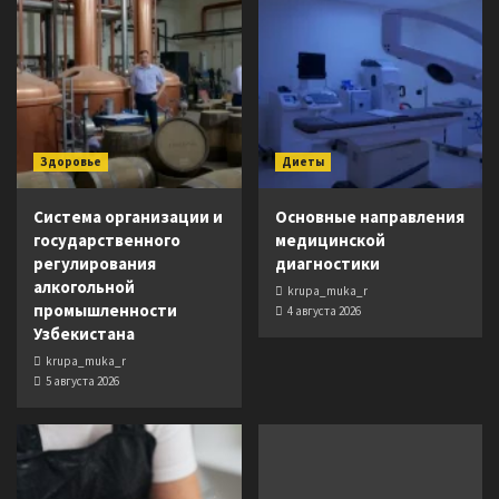
Здоровье
Диеты
Система организации и
Основные направления
государственного
медицинской
регулирования
диагностики
алкогольной
krupa_muka_r
промышленности
4 августа 2026
Узбекистана
krupa_muka_r
5 августа 2026