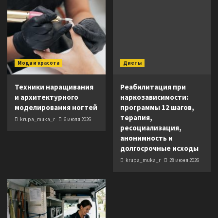
Мода и красота
Диеты
Техники наращивания
Реабилитация при
и архитектурного
наркозависимости:
моделирования ногтей
программы 12 шагов,
терапия,
krupa_muka_r
6 июля 2026
ресоциализация,
анонимность и
долгосрочные исходы
krupa_muka_r
28 июня 2026