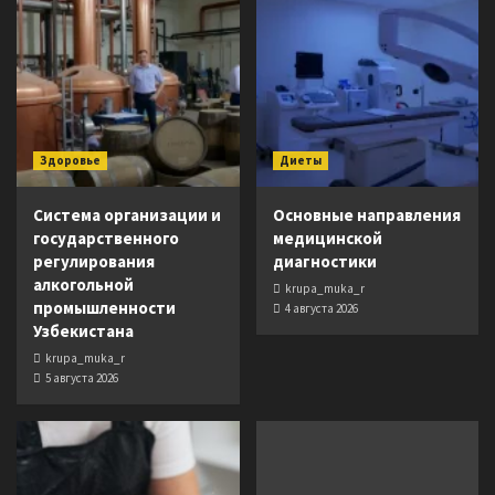
Здоровье
Диеты
Система организации и
Основные направления
государственного
медицинской
регулирования
диагностики
алкогольной
krupa_muka_r
промышленности
4 августа 2026
Узбекистана
krupa_muka_r
5 августа 2026