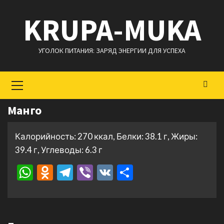
Перейти
KRUPA-MUKA
к
содержимому
УГОЛОК ПИТАНИЯ: ЗАРЯД ЭНЕРГИИ ДЛЯ УСПЕХА
Основное
меню
Манго
Калорийность: 270 ккал, Белки: 38.1 г, Жиры:
39.4 г, Углеводы: 6.3 г
WhatsApp
Odnoklassniki
Telegram
Viber
VK
Отправить