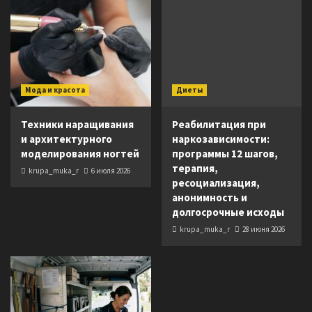
Мода и красота
Диеты
Техники наращивания
Реабилитация при
и архитектурного
наркозависимости:
моделирования ногтей
программы 12 шагов,
терапия,
krupa_muka_r
6 июля 2026
ресоциализация,
анонимность и
долгосрочные исходы
krupa_muka_r
28 июня 2026