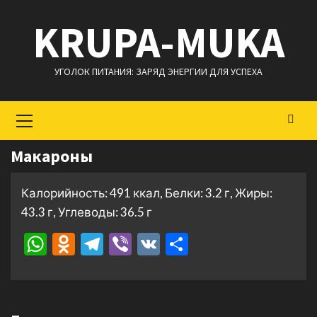
Перейти
KRUPA-MUKA
к
содержимому
УГОЛОК ПИТАНИЯ: ЗАРЯД ЭНЕРГИИ ДЛЯ УСПЕХА
Основное
меню
Макароны
Калорийность: 491 ккал, Белки: 3.2 г, Жиры:
43.3 г, Углеводы: 36.5 г
WhatsApp
Odnoklassniki
Telegram
Viber
VK
Отправить