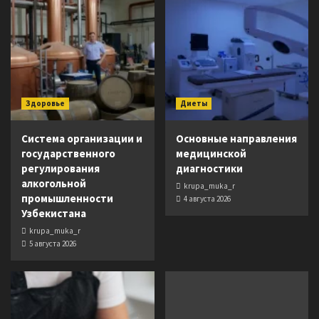
Здоровье
Диеты
Система организации и
Основные направления
государственного
медицинской
регулирования
диагностики
алкогольной
krupa_muka_r
промышленности
4 августа 2026
Узбекистана
krupa_muka_r
5 августа 2026