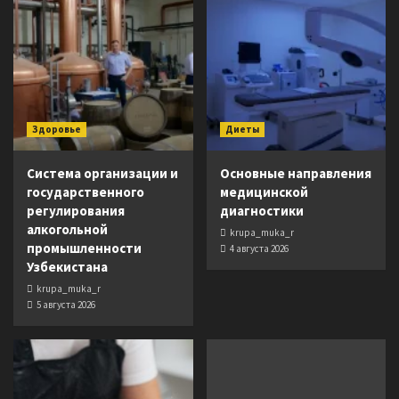
Здоровье
Диеты
Система организации и
Основные направления
государственного
медицинской
регулирования
диагностики
алкогольной
krupa_muka_r
промышленности
4 августа 2026
Узбекистана
krupa_muka_r
5 августа 2026