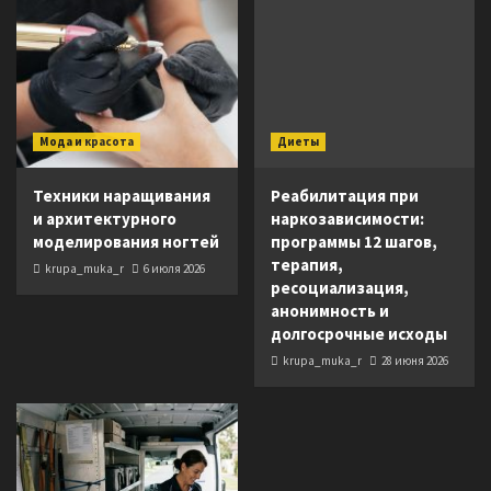
Мода и красота
Диеты
Техники наращивания
Реабилитация при
и архитектурного
наркозависимости:
моделирования ногтей
программы 12 шагов,
терапия,
krupa_muka_r
6 июля 2026
ресоциализация,
анонимность и
долгосрочные исходы
krupa_muka_r
28 июня 2026