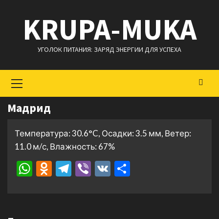
Перейти
KRUPA-MUKA
к
содержимому
УГОЛОК ПИТАНИЯ: ЗАРЯД ЭНЕРГИИ ДЛЯ УСПЕХА
Основное
меню
Мадрид
Температура: 30.6°C, Осадки: 3.5 мм, Ветер:
11.0 м/с, Влажность: 67%
WhatsApp
Odnoklassniki
Telegram
Viber
VK
Отправить