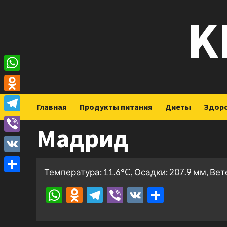
Перейти
K
к
содержимому
WhatsApp
Odnoklassniki
Главная
Продукты питания
Диеты
Здор
Telegram
Мадрид
Viber
VK
Температура: 11.6°C, Осадки: 207.9 мм, Вет
Отправить
WhatsApp
Odnoklassniki
Telegram
Viber
VK
Отправ