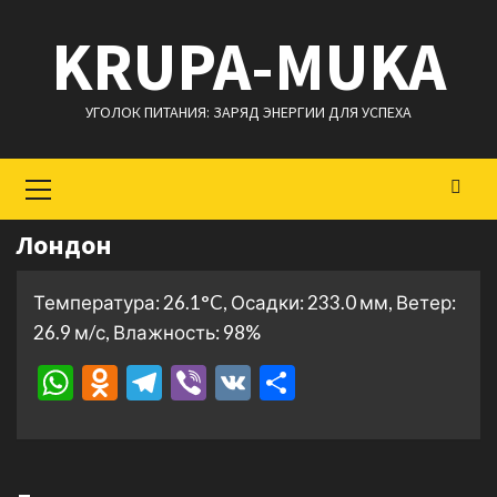
Перейти
KRUPA-MUKA
к
содержимому
УГОЛОК ПИТАНИЯ: ЗАРЯД ЭНЕРГИИ ДЛЯ УСПЕХА
Основное
меню
Лондон
Температура: 26.1°C, Осадки: 233.0 мм, Ветер:
26.9 м/с, Влажность: 98%
WhatsApp
Odnoklassniki
Telegram
Viber
VK
Отправить