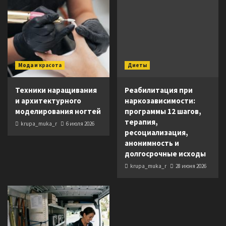
Мода и красота
Диеты
Техники наращивания
Реабилитация при
и архитектурного
наркозависимости:
моделирования ногтей
программы 12 шагов,
терапия,
krupa_muka_r
6 июля 2026
ресоциализация,
анонимность и
долгосрочные исходы
krupa_muka_r
28 июня 2026