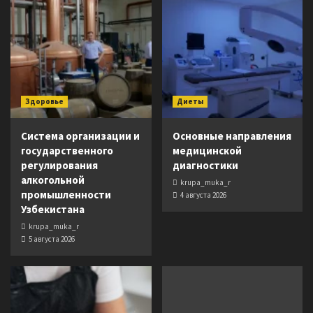
Здоровье
Диеты
Система организации и
Основные направления
государственного
медицинской
регулирования
диагностики
алкогольной
krupa_muka_r
промышленности
4 августа 2026
Узбекистана
krupa_muka_r
5 августа 2026