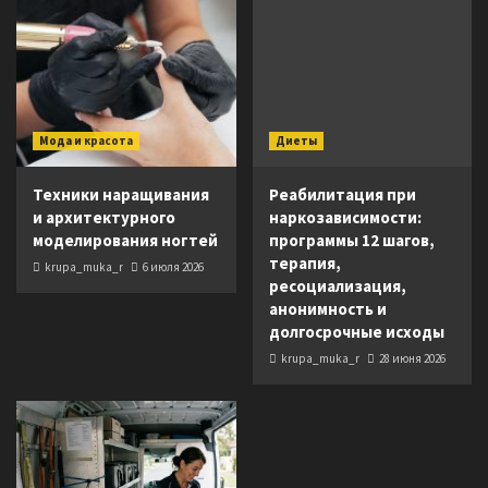
Мода и красота
Диеты
Техники наращивания
Реабилитация при
и архитектурного
наркозависимости:
моделирования ногтей
программы 12 шагов,
терапия,
krupa_muka_r
6 июля 2026
ресоциализация,
анонимность и
долгосрочные исходы
krupa_muka_r
28 июня 2026