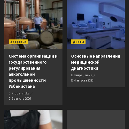
Здоровье
Диеты
Система организации и
Основные направления
государственного
медицинской
регулирования
диагностики
алкогольной
krupa_muka_r
промышленности
4 августа 2026
Узбекистана
krupa_muka_r
5 августа 2026