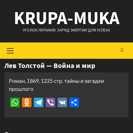
Перейти
KRUPA-MUKA
к
содержимому
УГОЛОК ПИТАНИЯ: ЗАРЯД ЭНЕРГИИ ДЛЯ УСПЕХА
Основное
меню
Лев Толстой — Война и мир
Роман, 1869, 1225 стр. тайны и загадки
прошлого
WhatsApp
Odnoklassniki
Telegram
Viber
VK
Отправить