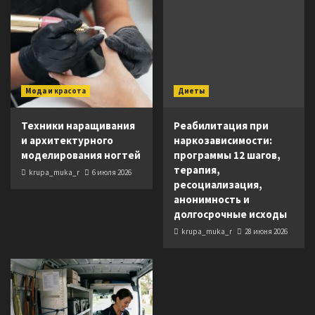
Мода и красота
Диеты
Техники наращивания
Реабилитация при
и архитектурного
наркозависимости:
моделирования ногтей
программы 12 шагов,
терапия,
krupa_muka_r
6 июля 2026
ресоциализация,
анонимность и
долгосрочные исходы
krupa_muka_r
28 июня 2026