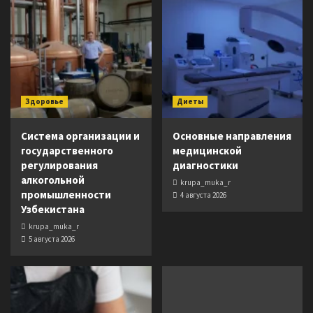
Здоровье
Диеты
Система организации и
Основные направления
государственного
медицинской
регулирования
диагностики
алкогольной
krupa_muka_r
промышленности
4 августа 2026
Узбекистана
krupa_muka_r
5 августа 2026