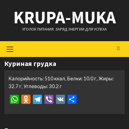
Перейти
KRUPA-MUKA
к
содержимому
УГОЛОК ПИТАНИЯ: ЗАРЯД ЭНЕРГИИ ДЛЯ УСПЕХА
Основное
меню
Куриная грудка
Калорийность: 510 ккал, Белки: 10.0 г, Жиры:
32.7 г, Углеводы: 30.2 г
WhatsApp
Odnoklassniki
Telegram
Viber
VK
Отправить