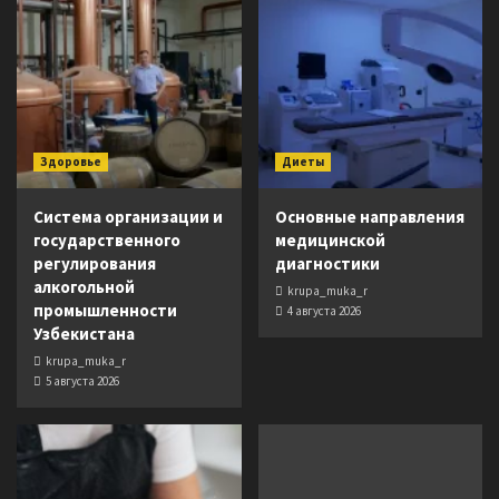
Здоровье
Диеты
Система организации и
Основные направления
государственного
медицинской
регулирования
диагностики
алкогольной
krupa_muka_r
промышленности
4 августа 2026
Узбекистана
krupa_muka_r
5 августа 2026