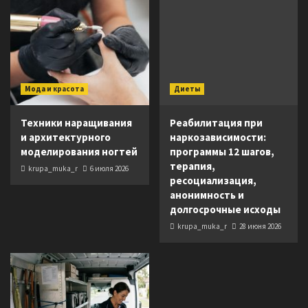
Мода и красота
Диеты
Техники наращивания
Реабилитация при
и архитектурного
наркозависимости:
моделирования ногтей
программы 12 шагов,
терапия,
krupa_muka_r
6 июля 2026
ресоциализация,
анонимность и
долгосрочные исходы
krupa_muka_r
28 июня 2026