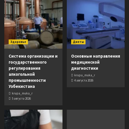
Здоровье
Диеты
Система организации и
Основные направления
государственного
медицинской
регулирования
диагностики
алкогольной
krupa_muka_r
промышленности
4 августа 2026
Узбекистана
krupa_muka_r
5 августа 2026