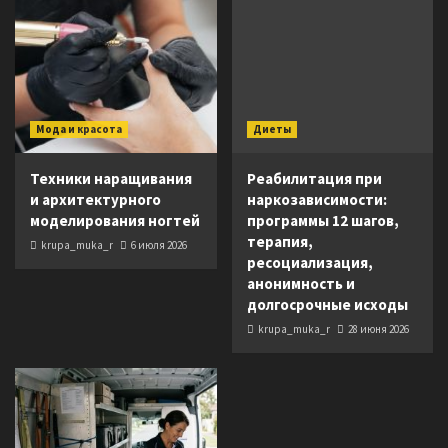
Мода и красота
Диеты
Техники наращивания
Реабилитация при
и архитектурного
наркозависимости:
моделирования ногтей
программы 12 шагов,
терапия,
krupa_muka_r
6 июля 2026
ресоциализация,
анонимность и
долгосрочные исходы
krupa_muka_r
28 июня 2026