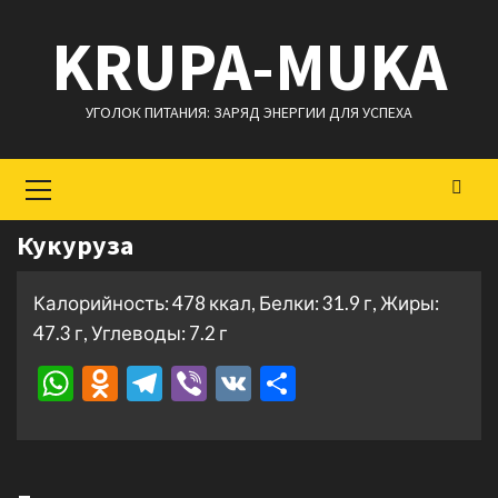
Перейти
KRUPA-MUKA
к
содержимому
УГОЛОК ПИТАНИЯ: ЗАРЯД ЭНЕРГИИ ДЛЯ УСПЕХА
Основное
меню
Кукуруза
Калорийность: 478 ккал, Белки: 31.9 г, Жиры:
47.3 г, Углеводы: 7.2 г
WhatsApp
Odnoklassniki
Telegram
Viber
VK
Отправить