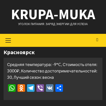
Перейти
KRUPA-MUKA
к
содержимому
УГОЛОК ПИТАНИЯ: ЗАРЯД ЭНЕРГИИ ДЛЯ УСПЕХА
Основное
меню
Красноярск
Средняя температура: -9°C, Стоимость отеля:
3000₽, Количество достопримечательностей:
30, Лучший сезон: весна
WhatsApp
Odnoklassniki
Telegram
Viber
VK
Отправить