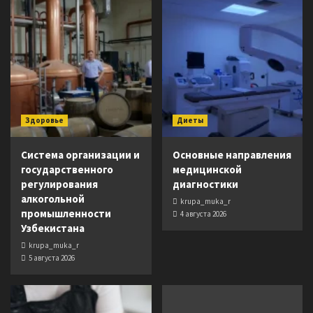
Здоровье
Диеты
Система организации и
Основные направления
государственного
медицинской
регулирования
диагностики
алкогольной
krupa_muka_r
промышленности
4 августа 2026
Узбекистана
krupa_muka_r
5 августа 2026