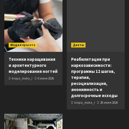
Мода и красота
Диеты
Техники наращивания
Реабилитация при
и архитектурного
наркозависимости:
моделирования ногтей
программы 12 шагов,
терапия,
krupa_muka_r
6 июля 2026
ресоциализация,
анонимность и
долгосрочные исходы
krupa_muka_r
28 июня 2026