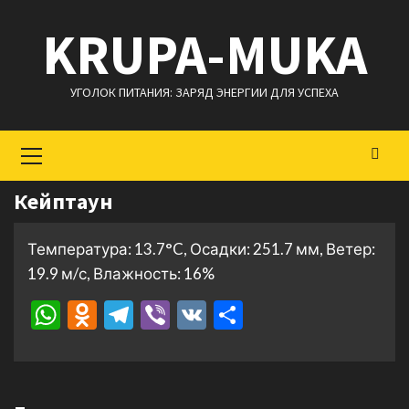
Перейти
KRUPA-MUKA
к
содержимому
УГОЛОК ПИТАНИЯ: ЗАРЯД ЭНЕРГИИ ДЛЯ УСПЕХА
Основное
меню
Кейптаун
Температура: 13.7°C, Осадки: 251.7 мм, Ветер:
19.9 м/с, Влажность: 16%
WhatsApp
Odnoklassniki
Telegram
Viber
VK
Отправить