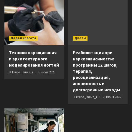
Мода и красота
Диеты
Техники наращивания
Реабилитация при
и архитектурного
наркозависимости:
моделирования ногтей
программы 12 шагов,
терапия,
krupa_muka_r
6 июля 2026
ресоциализация,
анонимность и
долгосрочные исходы
krupa_muka_r
28 июня 2026