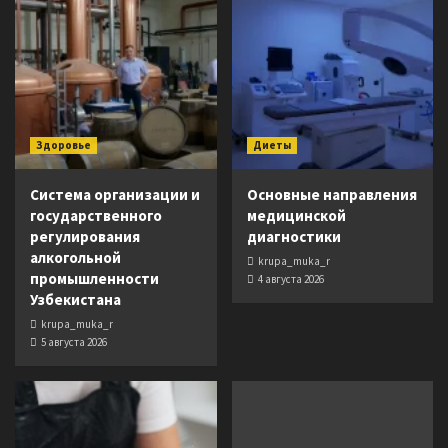
Здоровье
Диеты
Система организации и
Основные направления
государственного
медицинской
регулирования
диагностики
алкогольной
krupa_muka_r
промышленности
4 августа 2026
Узбекистана
krupa_muka_r
5 августа 2026