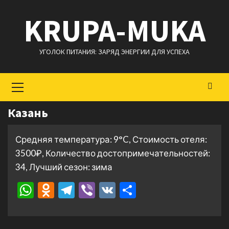
Перейти
KRUPA-MUKA
к
содержимому
УГОЛОК ПИТАНИЯ: ЗАРЯД ЭНЕРГИИ ДЛЯ УСПЕХА
Основное
меню
Казань
Средняя температура: 9°C, Стоимость отеля:
3500₽, Количество достопримечательностей:
34, Лучший сезон: зима
WhatsApp
Odnoklassniki
Telegram
Viber
VK
Отправить