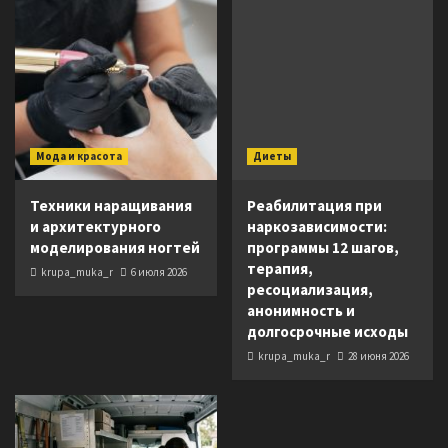
Мода и красота
Диеты
Техники наращивания
Реабилитация при
и архитектурного
наркозависимости:
моделирования ногтей
программы 12 шагов,
терапия,
krupa_muka_r
6 июля 2026
ресоциализация,
анонимность и
долгосрочные исходы
krupa_muka_r
28 июня 2026