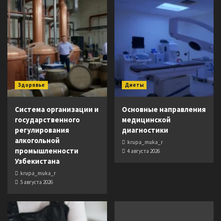
Здоровье
Диеты
Система организации и
Основные направления
государственного
медицинской
регулирования
диагностики
алкогольной
krupa_muka_r
промышленности
4 августа 2026
Узбекистана
krupa_muka_r
5 августа 2026