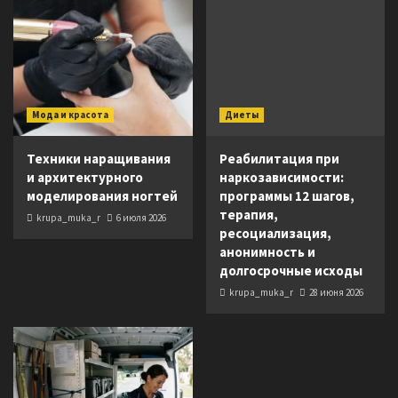
Мода и красота
Диеты
Техники наращивания
Реабилитация при
и архитектурного
наркозависимости:
моделирования ногтей
программы 12 шагов,
терапия,
krupa_muka_r
6 июля 2026
ресоциализация,
анонимность и
долгосрочные исходы
krupa_muka_r
28 июня 2026