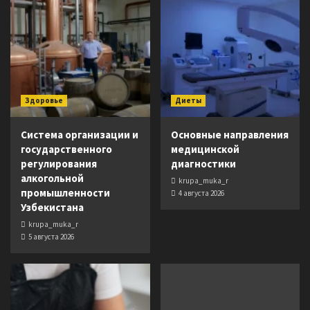
Здоровье
Диеты
Система организации и
Основные направления
государственного
медицинской
регулирования
диагностики
алкогольной
krupa_muka_r
промышленности
4 августа 2026
Узбекистана
krupa_muka_r
5 августа 2026