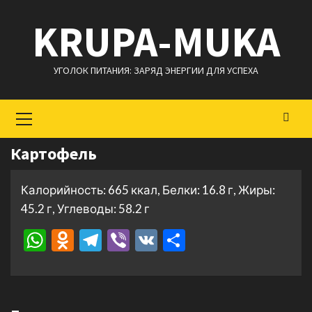
Перейти
KRUPA-MUKA
к
содержимому
УГОЛОК ПИТАНИЯ: ЗАРЯД ЭНЕРГИИ ДЛЯ УСПЕХА
Основное
меню
Картофель
Калорийность: 665 ккал, Белки: 16.8 г, Жиры:
45.2 г, Углеводы: 58.2 г
WhatsApp
Odnoklassniki
Telegram
Viber
VK
Отправить