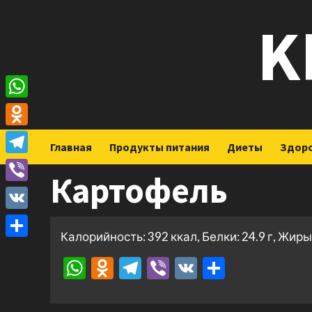
Перейти
K
к
содержимому
WhatsApp
Odnoklassniki
Главная
Продукты питания
Диеты
Здор
Telegram
Картофель
Viber
VK
Калорийность: 392 ккал, Белки: 24.9 г, Жиры: 
Отправить
WhatsApp
Odnoklassniki
Telegram
Viber
VK
Отправ