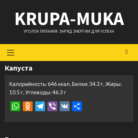
Перейти
KRUPA-MUKA
к
содержимому
УГОЛОК ПИТАНИЯ: ЗАРЯД ЭНЕРГИИ ДЛЯ УСПЕХА
Основное
меню
Капуста
Калорийность: 646 ккал, Белки: 34.3 г, Жиры:
10.5 г, Углеводы: 46.3 г
WhatsApp
Odnoklassniki
Telegram
Viber
VK
Отправить