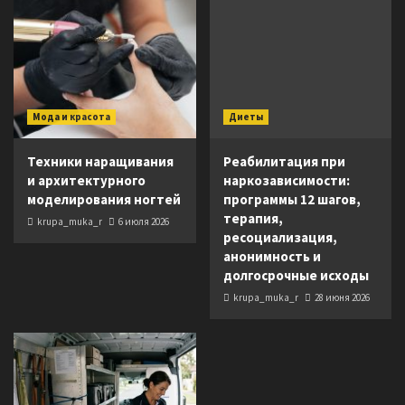
Мода и красота
Диеты
Техники наращивания
Реабилитация при
и архитектурного
наркозависимости:
моделирования ногтей
программы 12 шагов,
терапия,
krupa_muka_r
6 июля 2026
ресоциализация,
анонимность и
долгосрочные исходы
krupa_muka_r
28 июня 2026