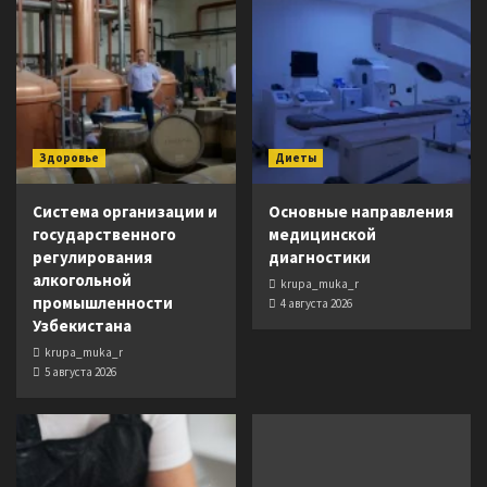
Здоровье
Диеты
Система организации и
Основные направления
государственного
медицинской
регулирования
диагностики
алкогольной
krupa_muka_r
промышленности
4 августа 2026
Узбекистана
krupa_muka_r
5 августа 2026