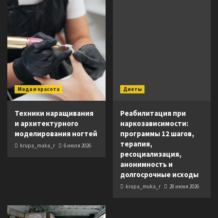
Мода и красота
Диеты
Техники наращивания
Реабилитация при
и архитектурного
наркозависимости:
моделирования ногтей
программы 12 шагов,
терапия,
krupa_muka_r
6 июля 2026
ресоциализация,
анонимность и
долгосрочные исходы
krupa_muka_r
28 июня 2026