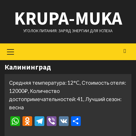
Перейти
KRUPA-MUKA
к
содержимому
УГОЛОК ПИТАНИЯ: ЗАРЯД ЭНЕРГИИ ДЛЯ УСПЕХА
Основное
меню
Калининград
Средняя температура: 12°C, Стоимость отеля:
12000₽, Количество
достопримечательностей: 41, Лучший сезон:
весна
WhatsApp
Odnoklassniki
Telegram
Viber
VK
Отправить