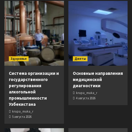
Здоровье
Диеты
Система организации и
Основные направления
государственного
медицинской
регулирования
диагностики
алкогольной
krupa_muka_r
промышленности
4 августа 2026
Узбекистана
krupa_muka_r
5 августа 2026