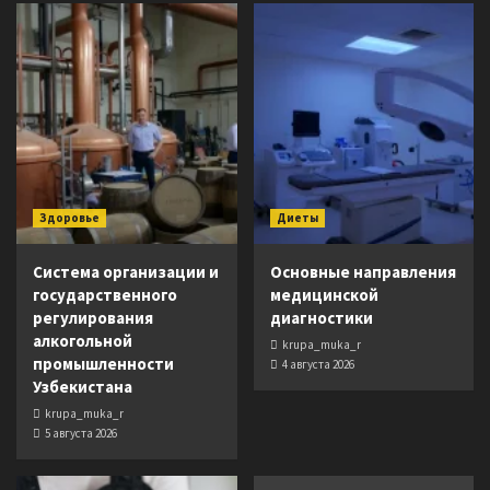
Здоровье
Диеты
Система организации и
Основные направления
государственного
медицинской
регулирования
диагностики
алкогольной
krupa_muka_r
промышленности
4 августа 2026
Узбекистана
krupa_muka_r
5 августа 2026