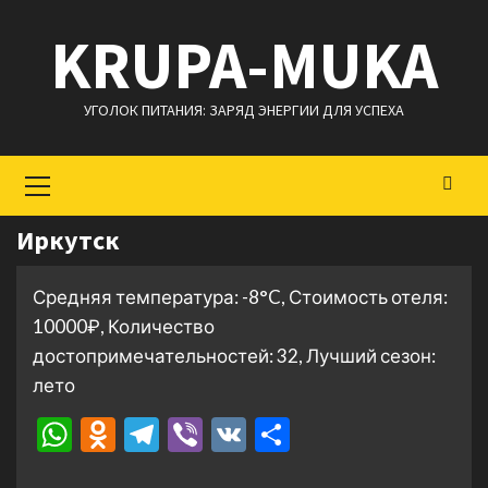
Перейти
KRUPA-MUKA
к
содержимому
УГОЛОК ПИТАНИЯ: ЗАРЯД ЭНЕРГИИ ДЛЯ УСПЕХА
Основное
меню
Иркутск
Средняя температура: -8°C, Стоимость отеля:
10000₽, Количество
достопримечательностей: 32, Лучший сезон:
лето
WhatsApp
Odnoklassniki
Telegram
Viber
VK
Отправить