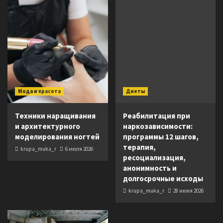
Мода и красота
Диеты
Техники наращивания
Реабилитация при
и архитектурного
наркозависимости:
моделирования ногтей
программы 12 шагов,
терапия,
krupa_muka_r
6 июля 2026
ресоциализация,
анонимность и
долгосрочные исходы
krupa_muka_r
28 июня 2026