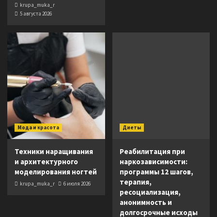
krupa_muka_r
5 августа 2026
Мода и красота
Диеты
Техники наращивания
Реабилитация при
и архитектурного
наркозависимости:
моделирования ногтей
программы 12 шагов,
терапия,
krupa_muka_r
6 июля 2026
ресоциализация,
анонимность и
долгосрочные исходы