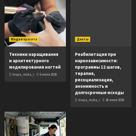
Мода и красота
Диеты
Техники наращивания
Реабилитация при
и архитектурного
наркозависимости:
моделирования ногтей
программы 12 шагов,
терапия,
krupa_muka_r
6 июля 2026
ресоциализация,
анонимность и
долгосрочные исходы
krupa_muka_r
28 июня 2026