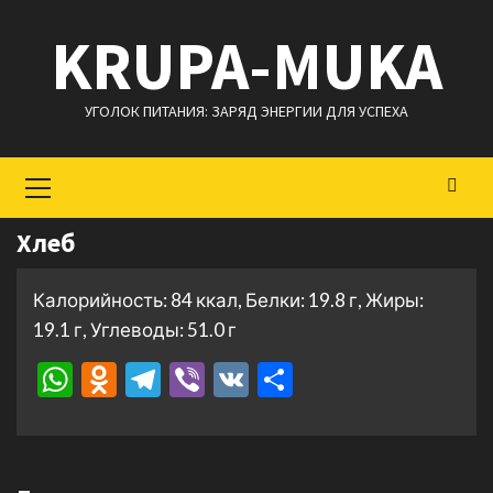
Перейти
KRUPA-MUKA
к
содержимому
УГОЛОК ПИТАНИЯ: ЗАРЯД ЭНЕРГИИ ДЛЯ УСПЕХА
Основное
меню
Хлеб
Калорийность: 84 ккал, Белки: 19.8 г, Жиры:
19.1 г, Углеводы: 51.0 г
WhatsApp
Odnoklassniki
Telegram
Viber
VK
Отправить