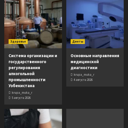
Здоровье
Диеты
Система организации и
Основные направления
государственного
медицинской
регулирования
диагностики
алкогольной
krupa_muka_r
промышленности
4 августа 2026
Узбекистана
krupa_muka_r
5 августа 2026