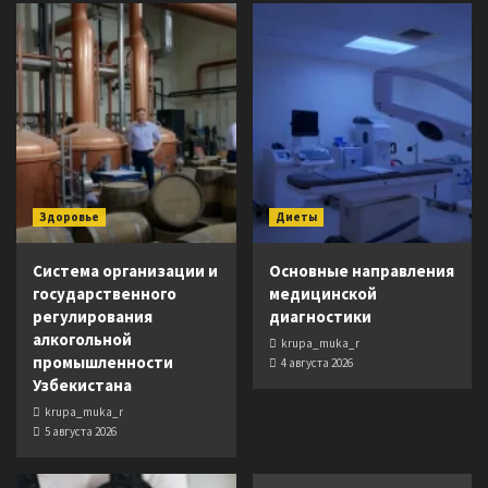
Здоровье
Диеты
Система организации и
Основные направления
государственного
медицинской
регулирования
диагностики
алкогольной
krupa_muka_r
промышленности
4 августа 2026
Узбекистана
krupa_muka_r
5 августа 2026