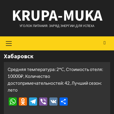
Перейти
KRUPA-MUKA
к
содержимому
УГОЛОК ПИТАНИЯ: ЗАРЯД ЭНЕРГИИ ДЛЯ УСПЕХА
Основное
меню
Хабаровск
Средняя температура: 2°C, Стоимость отеля:
10000₽, Количество
достопримечательностей: 42, Лучший сезон:
лето
WhatsApp
Odnoklassniki
Telegram
Viber
VK
Отправить