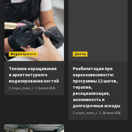
Мода и красота
Диеты
Техники наращивания
Реабилитация при
и архитектурного
наркозависимости:
моделирования ногтей
программы 12 шагов,
терапия,
krupa_muka_r
6 июля 2026
ресоциализация,
анонимность и
долгосрочные исходы
krupa_muka_r
28 июня 2026