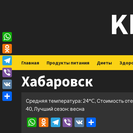
Перейти
K
к
содержимому
WhatsApp
Odnoklassniki
Главная
Продукты питания
Диеты
Здор
Telegram
Хабаровск
Viber
VK
Средняя температура: 24°C, Стоимость от
Отправить
40, Лучший сезон: весна
WhatsApp
Odnoklassniki
Telegram
Viber
VK
Отправ