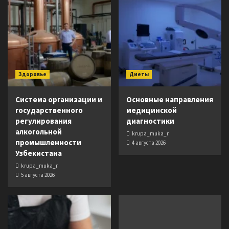
Здоровье
Диеты
Система организации и
Основные направления
государственного
медицинской
регулирования
диагностики
алкогольной
krupa_muka_r
промышленности
4 августа 2026
Узбекистана
krupa_muka_r
5 августа 2026