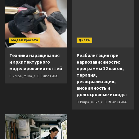
Мода и красота
Диеты
Техники наращивания
Реабилитация при
и архитектурного
наркозависимости:
моделирования ногтей
программы 12 шагов,
терапия,
krupa_muka_r
6 июля 2026
ресоциализация,
анонимность и
долгосрочные исходы
krupa_muka_r
28 июня 2026