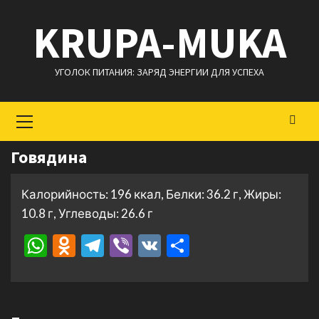
Перейти
KRUPA-MUKA
к
содержимому
УГОЛОК ПИТАНИЯ: ЗАРЯД ЭНЕРГИИ ДЛЯ УСПЕХА
Основное
меню
Говядина
Калорийность: 196 ккал, Белки: 36.2 г, Жиры:
10.8 г, Углеводы: 26.6 г
WhatsApp
Odnoklassniki
Telegram
Viber
VK
Отправить