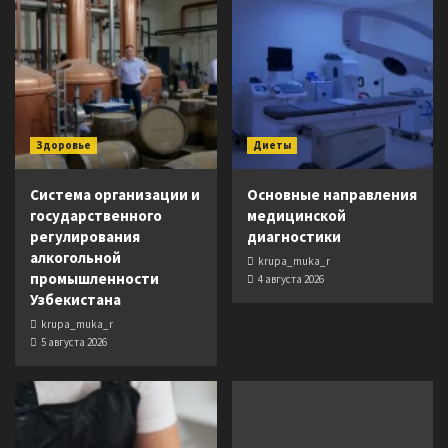
Здоровье
Диеты
Система организации и
Основные направления
государственного
медицинской
регулирования
диагностики
алкогольной
krupa_muka_r
промышленности
4 августа 2026
Узбекистана
krupa_muka_r
5 августа 2026