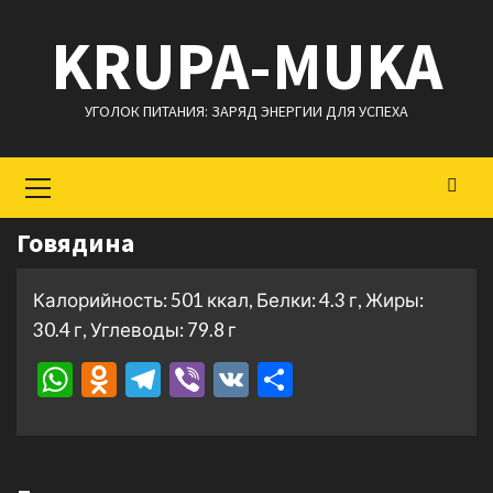
Перейти
KRUPA-MUKA
к
содержимому
УГОЛОК ПИТАНИЯ: ЗАРЯД ЭНЕРГИИ ДЛЯ УСПЕХА
Основное
меню
Говядина
Калорийность: 501 ккал, Белки: 4.3 г, Жиры:
30.4 г, Углеводы: 79.8 г
WhatsApp
Odnoklassniki
Telegram
Viber
VK
Отправить