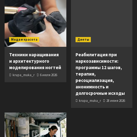
Мода и красота
Диеты
Техники наращивания
Реабилитация при
и архитектурного
наркозависимости:
моделирования ногтей
программы 12 шагов,
терапия,
krupa_muka_r
6 июля 2026
ресоциализация,
анонимность и
долгосрочные исходы
krupa_muka_r
28 июня 2026