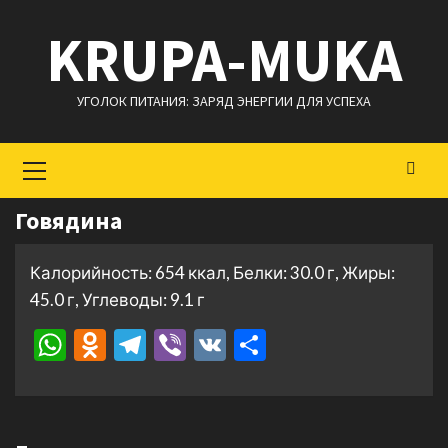
Перейти
KRUPA-MUKA
к
содержимому
УГОЛОК ПИТАНИЯ: ЗАРЯД ЭНЕРГИИ ДЛЯ УСПЕХА
Основное
меню
Говядина
Калорийность: 654 ккал, Белки: 30.0 г, Жиры:
45.0 г, Углеводы: 9.1 г
WhatsApp
Odnoklassniki
Telegram
Viber
VK
Отправить