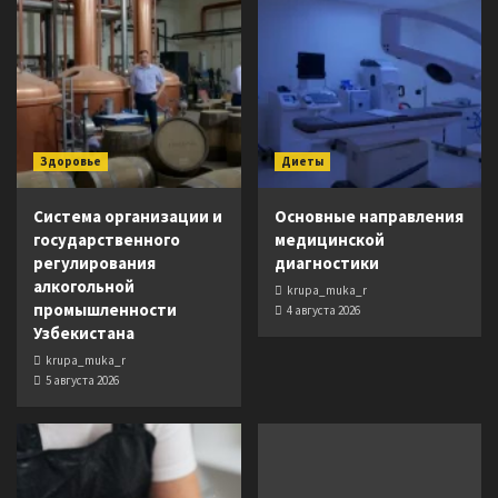
Здоровье
Диеты
Система организации и
Основные направления
государственного
медицинской
регулирования
диагностики
алкогольной
krupa_muka_r
промышленности
4 августа 2026
Узбекистана
krupa_muka_r
5 августа 2026