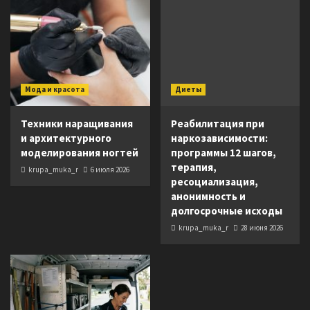
Мода и красота
Диеты
Техники наращивания
Реабилитация при
и архитектурного
наркозависимости:
моделирования ногтей
программы 12 шагов,
терапия,
krupa_muka_r
6 июля 2026
ресоциализация,
анонимность и
долгосрочные исходы
krupa_muka_r
28 июня 2026