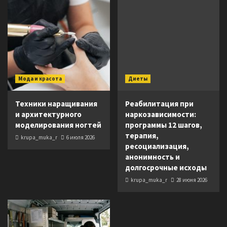
Мода и красота
Диеты
Техники наращивания
Реабилитация при
и архитектурного
наркозависимости:
моделирования ногтей
программы 12 шагов,
терапия,
krupa_muka_r
6 июля 2026
ресоциализация,
анонимность и
долгосрочные исходы
krupa_muka_r
28 июня 2026