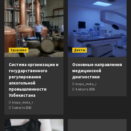
Здоровье
Диеты
Система организации и
Основные направления
государственного
медицинской
регулирования
диагностики
алкогольной
krupa_muka_r
промышленности
4 августа 2026
Узбекистана
krupa_muka_r
5 августа 2026