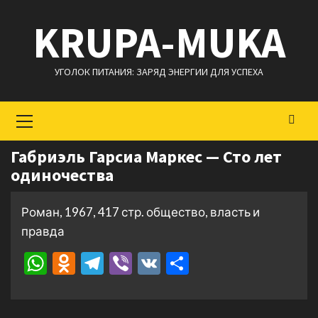
Перейти
KRUPA-MUKA
к
содержимому
УГОЛОК ПИТАНИЯ: ЗАРЯД ЭНЕРГИИ ДЛЯ УСПЕХА
Основное
меню
Габриэль Гарсиа Маркес — Сто лет
одиночества
Роман, 1967, 417 стр. общество, власть и
правда
WhatsApp
Odnoklassniki
Telegram
Viber
VK
Отправить