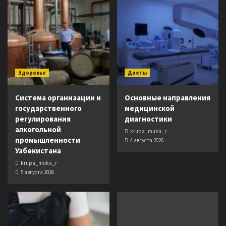
Здоровье
Диеты
Система организации и
Основные направления
государственного
медицинской
регулирования
диагностики
алкогольной
krupa_muka_r
промышленности
4 августа 2026
Узбекистана
krupa_muka_r
5 августа 2026