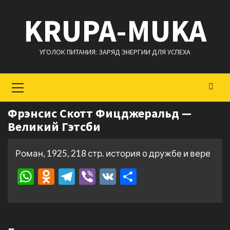
Перейти
KRUPA-MUKA
к
содержимому
УГОЛОК ПИТАНИЯ: ЗАРЯД ЭНЕРГИИ ДЛЯ УСПЕХА
Основное
меню
Фрэнсис Скотт Фицджеральд —
Великий Гэтсби
Роман, 1925, 218 стр. история о дружбе и вере
WhatsApp
Odnoklassniki
Telegram
Viber
VK
Отправить