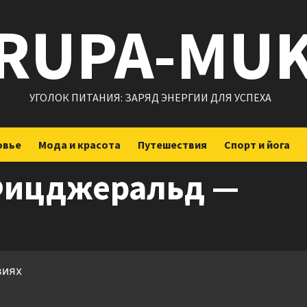
RUPA-MU
УГОЛОК ПИТАНИЯ: ЗАРЯД ЭНЕРГИИ ДЛЯ УСПЕХА
овье
Мода и красота
Путешествия
Спорт и йога
Фицджеральд —
виях
ить