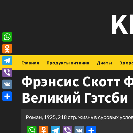
Перейти
K
к
содержимому
WhatsApp
Odnoklassniki
Главная
Продукты питания
Диеты
Здор
Telegram
Фрэнсис Скотт 
Viber
Великий Гэтсби
VK
Отправить
Роман, 1925, 218 стр. жизнь в суровых усло
WhatsApp
Odnoklassniki
Telegram
Viber
VK
Отправ