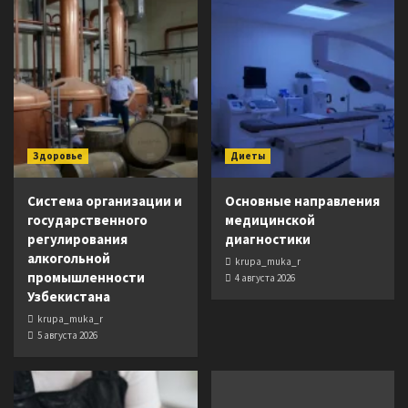
Здоровье
Диеты
Система организации и
Основные направления
государственного
медицинской
регулирования
диагностики
алкогольной
krupa_muka_r
промышленности
4 августа 2026
Узбекистана
krupa_muka_r
5 августа 2026