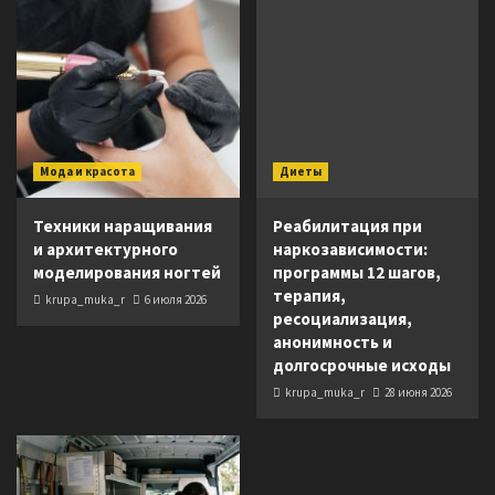
Мода и красота
Диеты
Техники наращивания
Реабилитация при
и архитектурного
наркозависимости:
моделирования ногтей
программы 12 шагов,
терапия,
krupa_muka_r
6 июля 2026
ресоциализация,
анонимность и
долгосрочные исходы
krupa_muka_r
28 июня 2026