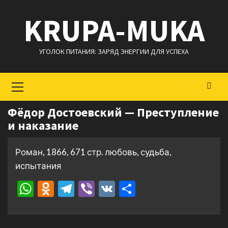
Перейти
KRUPA-MUKA
к
содержимому
УГОЛОК ПИТАНИЯ: ЗАРЯД ЭНЕРГИИ ДЛЯ УСПЕХА
Основное
меню
Фёдор Достоевский — Преступление
и наказание
Роман, 1866, 671 стр. любовь, судьба,
испытания
WhatsApp
Odnoklassniki
Telegram
Viber
VK
Отправить