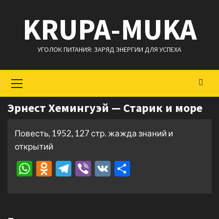
Перейти
KRUPA-MUKA
к
содержимому
УГОЛОК ПИТАНИЯ: ЗАРЯД ЭНЕРГИИ ДЛЯ УСПЕХА
Основное
меню
Эрнест Хемингуэй — Старик и море
Повесть, 1952, 127 стр. жажда знаний и
открытий
WhatsApp
Odnoklassniki
Telegram
Viber
VK
Отправить