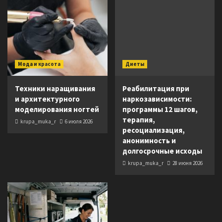
Мода и красота
Диеты
Техники наращивания
Реабилитация при
и архитектурного
наркозависимости:
моделирования ногтей
программы 12 шагов,
терапия,
krupa_muka_r
6 июля 2026
ресоциализация,
анонимность и
долгосрочные исходы
krupa_muka_r
28 июня 2026