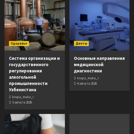
Здоровье
Диеты
Система организации и
Основные направления
государственного
медицинской
регулирования
диагностики
алкогольной
krupa_muka_r
промышленности
4 августа 2026
Узбекистана
krupa_muka_r
5 августа 2026